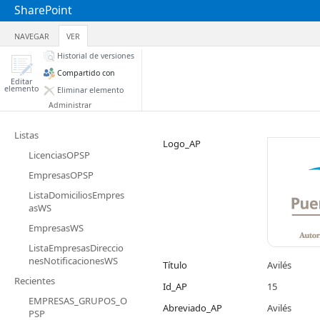
SharePoint
NAVEGAR
VER
Historial de versiones
Compartido con
Editar
elemento
Eliminar elemento
Administrar
Listas
Logo_AP
LicenciasOPSP
EmpresasOPSP
ListaDomiciliosEmpres
asWS
EmpresasWS
ListaEmpresasDireccio
nesNotificacionesWS
Título
Avilés
Recientes
Id_AP
15
EMPRESAS_GRUPOS_O
Abreviado_AP
Avilés
PSP