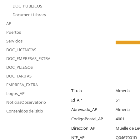
DOC_PUBLICOS
Document Library
AP
Puertos
Servicios
DOC_LICENCIAS
DOC_EMPRESAS_EXTRA
DOC_PLIEGOS
DOC_TARIFAS
EMPRESA_EXTRA
Título
Almería
Logos_AP
Id_AP
51
NoticiasObservatorio
Abreviado_AP
Almería
Contenidos del sitio
CodigoPostal_AP
4001
Direccion_AP
Muelle de Le
NIF_AP
Q0467001D