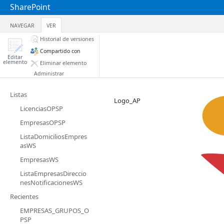
SharePoint
NAVEGAR
VER
Historial de versiones
Compartido con
Editar
elemento
Eliminar elemento
Administrar
Listas
Logo_AP
LicenciasOPSP
EmpresasOPSP
ListaDomiciliosEmpres
asWS
EmpresasWS
ListaEmpresasDireccio
nesNotificacionesWS
Recientes
EMPRESAS_GRUPOS_O
PSP