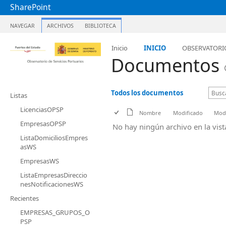
SharePoint
NAVEGAR
ARCHIVOS
BIBLIOTECA
Inicio
INICIO
OBSERVATORI
Documentos
Todos los documentos
Listas
LicenciasOPSP
Nombre
Modificado
Modi
EmpresasOPSP
No hay ningún archivo en la vis
ListaDomiciliosEmpres
asWS
EmpresasWS
ListaEmpresasDireccio
nesNotificacionesWS
Recientes
EMPRESAS_GRUPOS_O
PSP