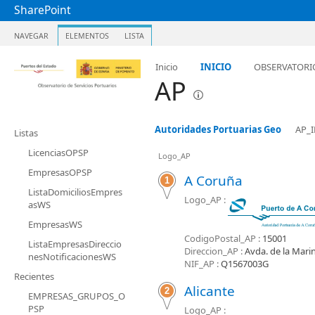
SharePoint
NAVEGAR
ELEMENTOS
LISTA
Inicio
INICIO
OBSERVATORI
AP
Autoridades Portuarias Geo
AP_
Listas
LicenciasOPSP
Logo_AP
EmpresasOPSP
A Coruña
1
ListaDomiciliosEmpres
Logo_AP :
asWS
EmpresasWS
CodigoPostal_AP :
15001
ListaEmpresasDireccio
Direccion_AP :
Avda. de la Mari
nesNotificacionesWS
NIF_AP :
Q1567003G
Recientes
Alicante
2
EMPRESAS_GRUPOS_O
PSP
Logo_AP :