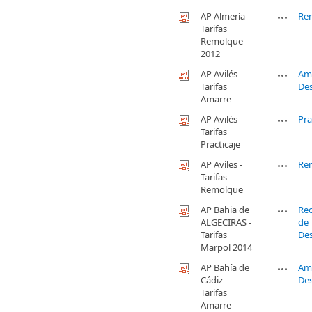
AP Almería -
Re
Tarifas
Remolque
2012
AP Avilés -
Am
Tarifas
De
Amarre
AP Avilés -
Pra
Tarifas
Practicaje
AP Aviles -
Re
Tarifas
Remolque
AP Bahia de
Re
ALGECIRAS -
de
Tarifas
De
Marpol 2014
AP Bahía de
Am
Cádiz -
De
Tarifas
Amarre