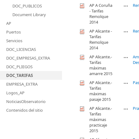
AP A Coruña
Re
DOC_PUBLICOS
- Tarifas
Document Library
Remolque
2014
AP
AP Alicante -
Re
Puertos
Tarifas
Servicios
Remolque
2014
DOC_LICENCIAS
AP Alicante.-
Am
DOC_EMPRESAS_EXTRA
Tarifas
De
DOC_PLIEGOS
máximas
amarre 2015
DOC_TARIFAS
AP Alicante.-
Pas
EMPRESA_EXTRA
Tarifas
Logos_AP
máximas
pasaje 2015
NoticiasObservatorio
AP Alicante.-
Pra
Contenidos del sitio
Tarifas
máximas
practicaje
2015