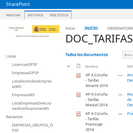
SharePoint
NAVEGAR
ARCHIVOS
BIBLIOTECA
Inicio
INICIO
OBSERVATORI
DOC_TARIFAS
Todos los documentos
Listas
LicenciasOPSP
Nombre
SER
EmpresasOPSP
AP A Coruña
Am
- Tarifas
De
ListaDomiciliosEmpres
Amarre 2014
asWS
AP A Coruña
Re
EmpresasWS
- Tarifas
de
ListaEmpresasDireccio
Marpol 2014
De
nesNotificacionesWS
AP A Coruña
Pra
Recientes
- Tarifas
Practicaje
EMPRESAS_GRUPOS_O
2014
PSP